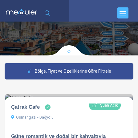
Bölge, Fiyat ve Özelliklerine Göre Filtrele
Şuan Açık
Çatrak Cafe
Osmangazi - Dağyolu
Güne romantik ve doğal bir kahvaltıyla