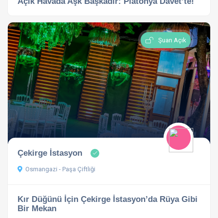
Açık Havada Aşk Başkadır: Platonya Davet’te!
Şuan Açık
Çekirge İstasyon
Osmangazi - Paşa Çiftliği
Kır Düğünü İçin Çekirge İstasyon’da Rüya Gibi
Bir Mekan