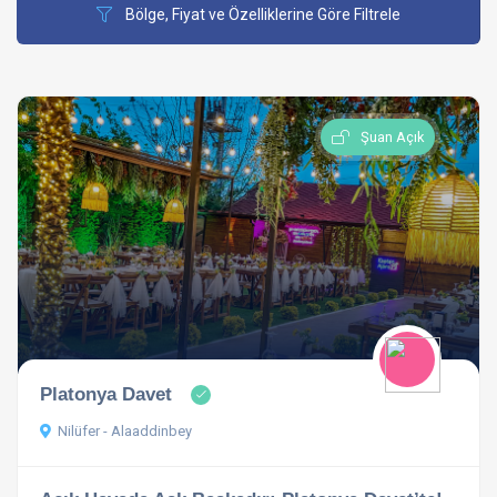
Bölge, Fiyat ve Özelliklerine Göre Filtrele
Şuan Açık
Platonya Davet
Nilüfer - Alaaddinbey