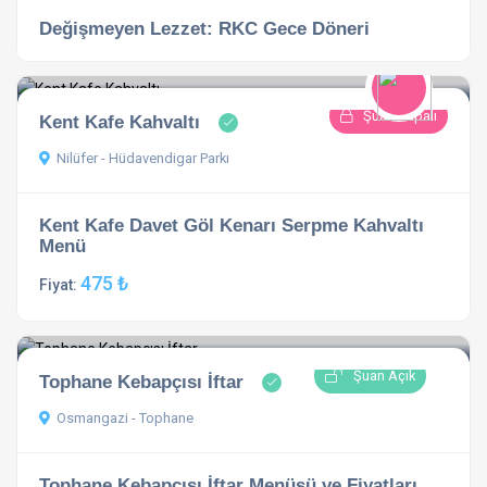
Değişmeyen Lezzet: RKC Gece Döneri
Şuan Kapalı
Kent Kafe Kahvaltı
Nilüfer - Hüdavendigar Parkı
Kent Kafe Davet Göl Kenarı Serpme Kahvaltı
Menü
475 ₺
Fiyat:
Şuan Açık
Tophane Kebapçısı İftar
Osmangazi - Tophane
Tophane Kebapçısı İftar Menüsü ve Fiyatları