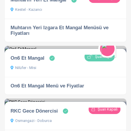
Kestel - Kazancı
Muhtarın Yeri Izgara Et Mangal Menüsü ve
Fiyatları
Şuan Açık
On6 Et Mangal
Nilüfer - Misi
On6 Et Mangal Menü ve Fiyatlar
Şuan Kapalı
RKC Gece Dönercisi
Osmangazi - Doburca