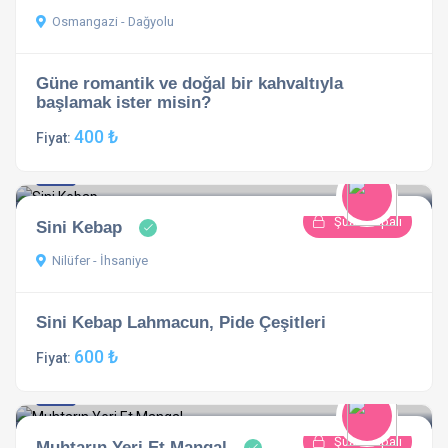
Osmangazi - Dağyolu
Güne romantik ve doğal bir kahvaltıyla
başlamak ister misin?
400 ₺
Fiyat:
4.8
1 açıklama
Şuan Kapalı
Sini Kebap
Nilüfer - İhsaniye
Sini Kebap Lahmacun, Pide Çeşitleri
600 ₺
Fiyat:
4.8
1 açıklama
Şuan Kapalı
Muhtarın Yeri Et Mangal