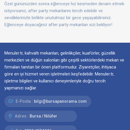
Özel gününüzden sonra eğlenceye hız kesmeden devam etmek
istiyorsanız, after party mekanlarını tercih edebilir ve
sevdiklerinizle birlikte unutulmaz bir gece yaşayabilirsiniz.
Eğlenceye doyacağınız after party mekanları sizi bekliyor!
Menuler.tr, kahvaltı mekanları, gelinlikçiler, kuaförler, güzellik
merkezleri ve düğün salonları gibi çeşitli sektörlerdeki mekan ve
firmaları tanıtan bir öneri platformudur. Ziyaretçiler, ihtiyaca
göre en iyi hizmet veren işletmeleri keşfedebilir. Menuler.tr,
işletme bilgileri ve kullanıcı deneyimleriyle doğru tercih
yapmanızı sağlar.
E-Posta :
bilgi@bursapanorama.com
Adres :
Bursa / Nilüfer