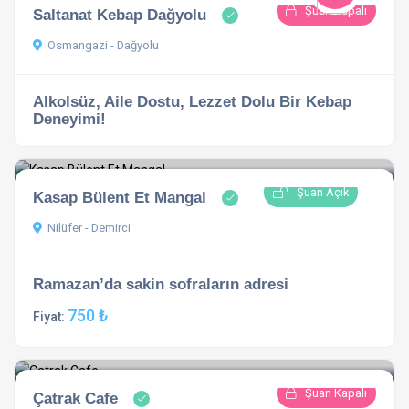
Şuan Kapalı
Saltanat Kebap Dağyolu
Osmangazi - Dağyolu
Alkolsüz, Aile Dostu, Lezzet Dolu Bir Kebap
Deneyimi!
Şuan Açık
Kasap Bülent Et Mangal
Nilüfer - Demirci
Ramazan’da sakin sofraların adresi
750 ₺
Fiyat:
Şuan Kapalı
Çatrak Cafe