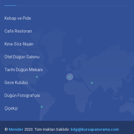
Kebap ve Pide
Cafe Restoran
Kına-Söz-Nişan
Otel Düğün Salonu
Tarihi Düğün Mekanı
Gece Kulübü
Düğün Fotoğrafçısı
Çiçekçi
©
Menüler
2023. Tüm Hakları Saklıdır.
bilgi@bursapanorama.com