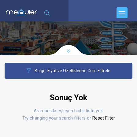
Bölge, Fiyat ve Özelliklerine Göre Filtrele
Sonuç Yok
Aramanızla eşleşen hiçbir liste yok.
Try changing your search filters or
Reset Filter