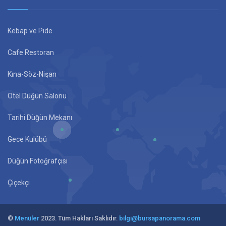
Kebap ve Pide
Cafe Restoran
Kına-Söz-Nişan
Otel Düğün Salonu
Tarihi Düğün Mekanı
Gece Kulübü
Düğün Fotoğrafçısı
Çiçekçi
©
Menüler
2023. Tüm Hakları Saklıdır.
bilgi@bursapanorama.com