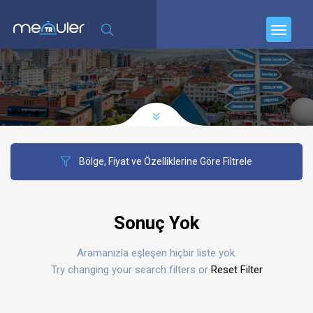
Bölge, Fiyat ve Özelliklerine Göre Filtrele
Sonuç Yok
Aramanızla eşleşen hiçbir liste yok.
Try changing your search filters or
Reset Filter