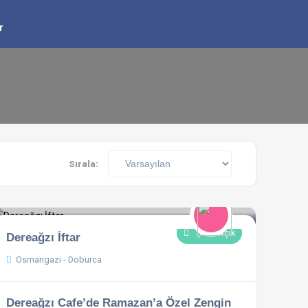
r
Sırala:
Şuan Açık
Dereağzı İftar
Osmangazi - Doburca
Dereağzı Cafe’de Ramazan’a Özel Zengin