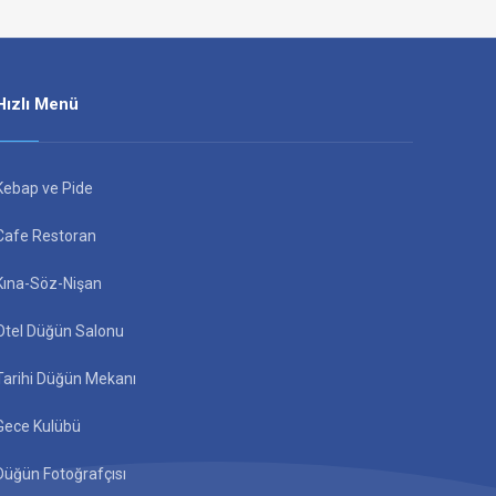
Hızlı Menü
Kebap ve Pide
Cafe Restoran
Kına-Söz-Nişan
Otel Düğün Salonu
Tarihi Düğün Mekanı
Gece Kulübü
Düğün Fotoğrafçısı