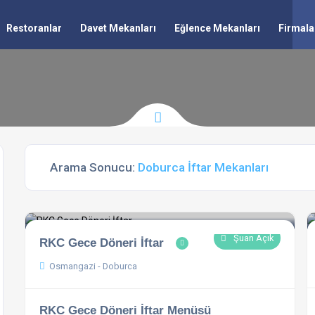
Restoranlar
Davet Mekanları
Eğlence Mekanları
Firmala
Arama Sonucu:
Doburca İftar Mekanları
Şuan Açık
RKC Gece Döneri İftar
Osmangazi - Doburca
RKC Gece Döneri İftar Menüsü