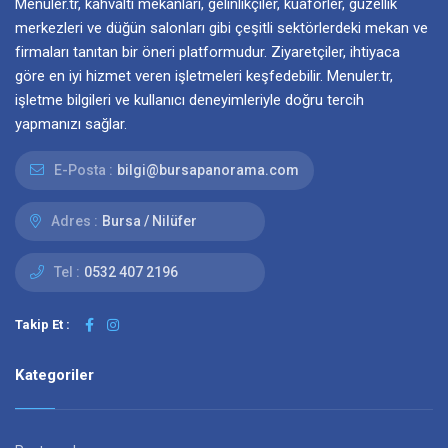
Menuler.tr, kahvaltı mekanları, gelinlikçiler, kuaförler, güzellik
merkezleri ve düğün salonları gibi çeşitli sektörlerdeki mekan ve
firmaları tanıtan bir öneri platformudur. Ziyaretçiler, ihtiyaca
göre en iyi hizmet veren işletmeleri keşfedebilir. Menuler.tr,
işletme bilgileri ve kullanıcı deneyimleriyle doğru tercih
yapmanızı sağlar.
E-Posta :
bilgi@bursapanorama.com
Adres :
Bursa / Nilüfer
Tel :
0532 407 2196
Takip Et :
Kategoriler