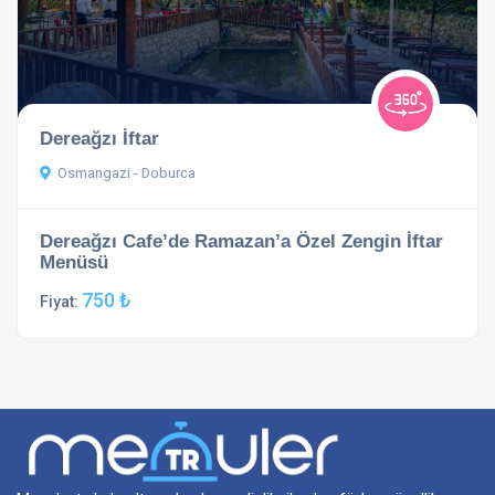
Dereağzı İftar
Osmangazi - Doburca
Dereağzı Cafe’de Ramazan’a Özel Zengin İftar
Menüsü
750 ₺
Fiyat: