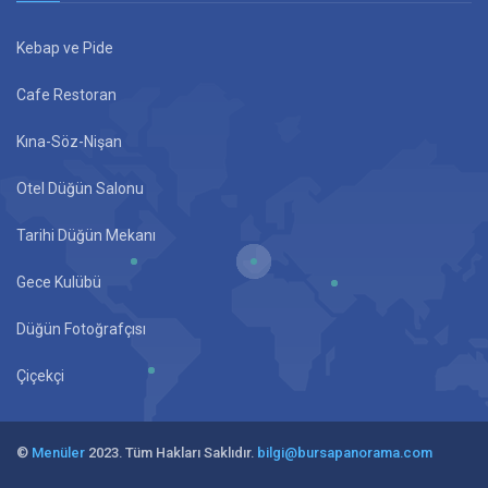
Kebap ve Pide
Cafe Restoran
Kına-Söz-Nişan
Otel Düğün Salonu
Tarihi Düğün Mekanı
Gece Kulübü
Düğün Fotoğrafçısı
Çiçekçi
©
Menüler
2023. Tüm Hakları Saklıdır.
bilgi@bursapanorama.com