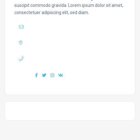
suscipit commodo gravida. Lorem ipsum dolor sit amet,
consectetuer adipiscing elit, sed diam.
Mail :
yourmail@domain.com
Adress :
USA 27TH Brooklyn NY
Phone :
+7(111)123456789
Find us :