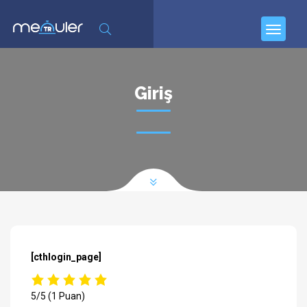
Giriş
[cthlogin_page]
5/5
(1 Puan)