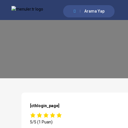
Arama Yap
[cthlogin_page]
5/5
(1 Puan)