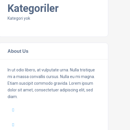
Kategoriler
Kategori yok
About Us
In ut odio libero, at vulputate urna. Nulla tristique
mi a massa convallis cursus. Nulla eu mi magna.
Etiam suscipit commodo gravida. Lorem ipsum
dolor sit amet, consectetuer adipiscing elit, sed
diam.
Mail :
yourmail@domain.com
Adress :
USA 27TH Brooklyn NY