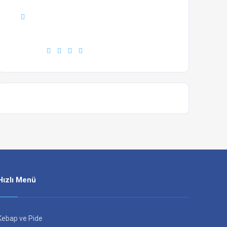
Phone :
+7(111)123456789
Find us :
Hızlı Menü
Kebap ve Pide